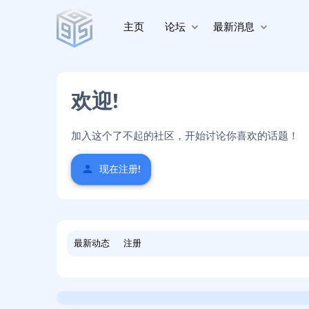
主页
论坛
最新消息
欢迎!
加入这个了不起的社区，开始讨论你喜欢的话题！
现在注册!
最新动态
注册