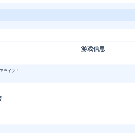
游戏信息​
アライブ!!
​