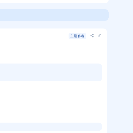
#1
主题 作者