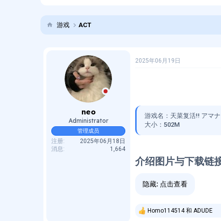
题
始
发
时
起
间
游戏
ACT
人
2025年06月19日
neo
游戏名：天菜复活!! アマナ
Administrator
大小：502M
管理成员
注册
2025年06月18日
消息
1,664
介绍图片与下载链接
隐藏:
点击查看
Homo114514
和
ADUDE
反