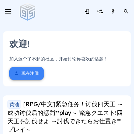
欢迎!
加入这个了不起的社区，开始讨论你喜欢的话题！
现在注册!
[RPG/中文]紧急任务！讨伐四天王 ～
黄油
成功讨伐后的惩罚**play～ 緊急クエスト!四
天王を討伐せよ ～討伐できたらお仕置き**
プレイ～