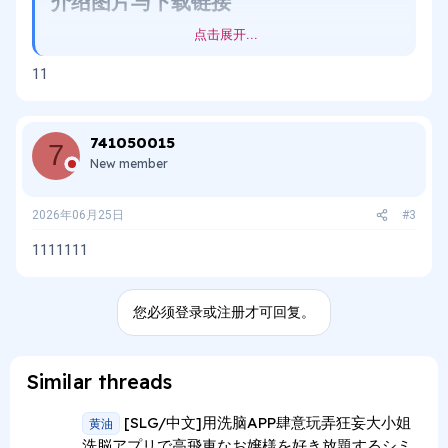
介绍图片与下载链接​
点击展开...
隐藏:
点击查看
11
741050015
7
New member
2026年06月25日
#3
1111111
您必须登录或注册才可回复。
Similar threads
[SLG/中文]用洗脑APP肆意玩弄狂妄大小姐
黄油
洗脳アプリで高飛車なお嬢様を好き放題するシミ