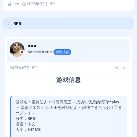
主
开
neo
2025年07月15日
题
始
发
时
起
间
RPG
人
neo
Administrator
管理成员
2025年07月15日
#1
游戏信息​
游戏名：紧急任务！讨伐四天王 ～成功讨伐后的惩罚**play
～ 緊急クエスト!四天王を討伐せよ ～討伐できたらお仕置き
**プレイ～
分类：RPG
语言：中文
大小：347 MB
-