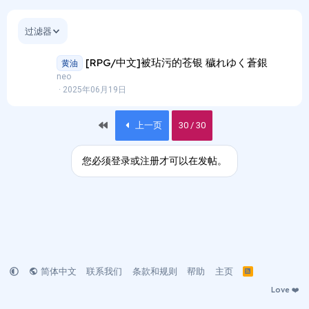
过滤器
[RPG/中文]被玷污的苍银 穢れゆく蒼銀
黄油
neo
2025年06月19日
首个
上一页
30 / 30
您必须登录或注册才可以在发帖。
简体中文
联系我们
条款和规则
帮助
主页
R
S
S
Love ❤️